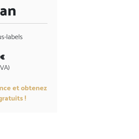
 an
us-labels
 €
TVA)
nce et obtenez
ratuits !