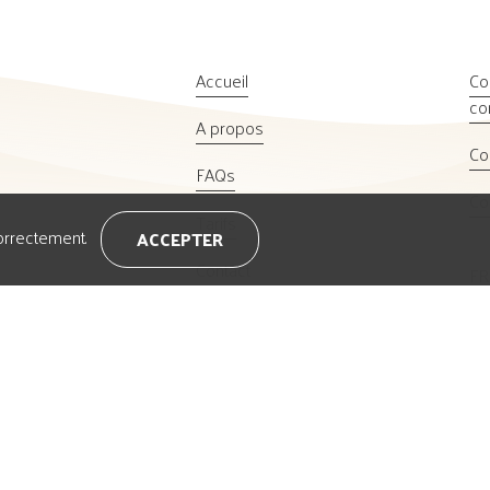
Accueil
Co
con
A propos
Co
FAQs
Co
Tarifs
correctement.
ACCEPTER
Contact
F
Se connecter
S'inscrire