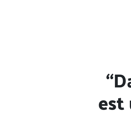
“D
est