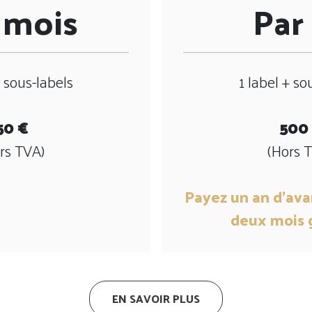
 mois
Par
+ sous-labels
1 label + so
50 €
500
rs TVA)
(Hors 
Payez un an d'ava
deux mois g
EN SAVOIR PLUS