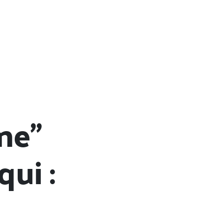
ne”
ui :